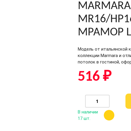
Лампы линейные
батареях
MARMARA
Лампы
Подвесные
диммируемые
светильники
MR16/HP1
Лампы для
подсветки
МРАМОР Li
Лампы
накаливания
Антимоскитные
Модель от итальянской к
лампы
коллекции Marmara и отл
потолок в гостиной, офо
516 ₽
В наличии
17 шт.