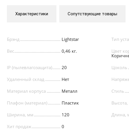
Характеристики
Сопутствующие товары
Брэнд
Lightstar
Тип уст
Вес
0,46 кг.
Цвет ко
Коричн
IP (пылевлагозащита)
20
Цоколь
Удаленный склад
Нет
Напряже
Материал корпуса
Металл
Стиль
Плафон (материал)
Пластик
Высота,
Ширина, мм
120
Длина, 
Хит продаж
0