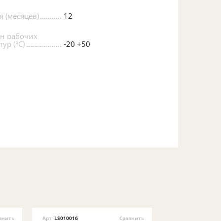
я (месяцев)
12
н рабочих
ур (°С)
-20 +50
внить
Арт
LS010016
Сравнить