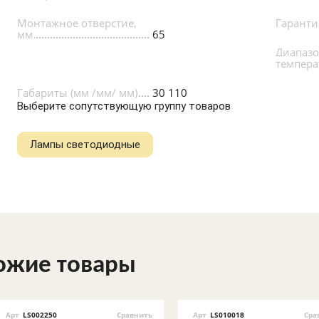
Монтажное отверстие,
Гаранти
мм
65
Диапазо
температ
Габариты (мм /мм/ мм)
30 110
Выберите сопутствующую группу товаров
Лампы светодиодные
ожие товары
Арт
LS002250
Сравнить
Арт
LS010018
Сра