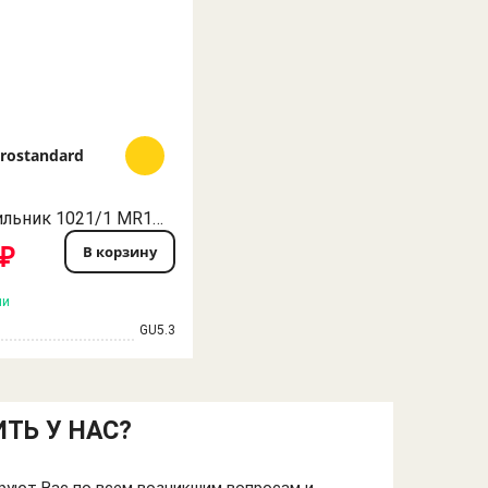
trostandard
-Светильник 1021/1 MR16 CH хром elektrostandard
 ₽
В корзину
ии
GU5.3
ТЬ У НАС?
уют Вас по всем возникшим вопросам и