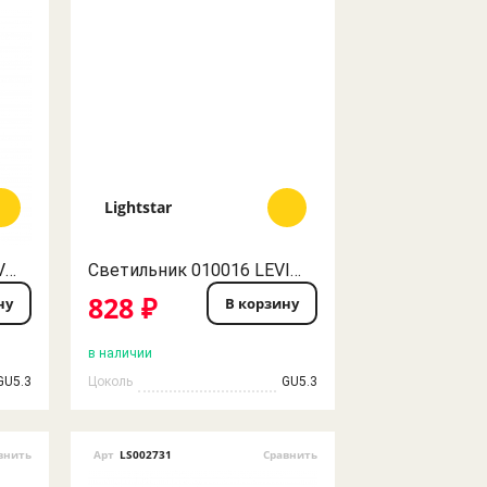
Lightstar
-Светильник 010018 LEVIGO MR16/HP16 ЧЕРНЫЙ ХРОМ LightStar
Светильник 010016 LEVIGO MR16/HP16 БЕЛЫЙ/ЧЕРНЫЙ LightStar
828 ₽
ну
В корзину
в наличии
GU5.3
Цоколь
GU5.3
внить
Арт
LS002731
Сравнить