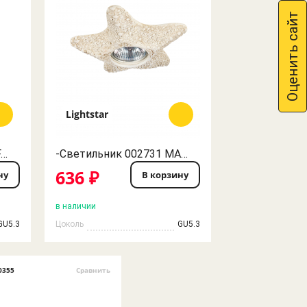
Оценить сайт
Lightstar
-Светильник 002757 INFANTA MR16/HP16 ОРЕХ LightStar
-Светильник 002731 MARELLA MR16/HP16 БЕЛЫЙ ПЕСОЧНЫЙ LightStar
636 ₽
ну
В корзину
в наличии
GU5.3
Цоколь
GU5.3
0355
Сравнить