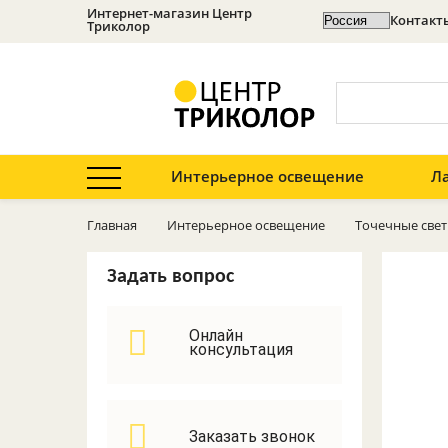
Интернет-магазин Центр
Контакт
Триколор
Категории в шапке
Интерьерное освещение
Л
Светильники с ПДУ
Точечные
Оценить сайт
Главная
Интерьерное освещение
светильники
Точечные све
Освещение
Споты
Задать вопрос
Бра
Усилители 3G, 4G,
GSM
Подвесные
Онлайн
светильники
консультация
Телевизионное
Потолочные
оборудование
светильники
Кронштейны
Люстры
Заказать звонок