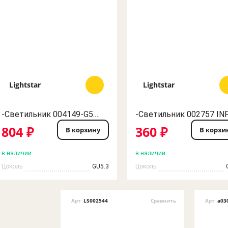
Lightstar
Lightstar
-Светильник 004149-G5.3 META VI ХРОМ/ПРОЗРАЧНЫЙ, СИРЕНЕВЫЙ LightStar
804 ₽
360 ₽
В корзину
В корзи
в наличии
в наличии
Цоколь
GU5.3
Цоколь
Арт
LS002544
Сравнить
Арт
a03