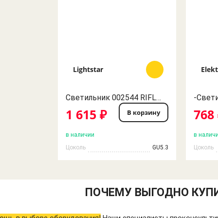
Lightstar
Elek
Светильник 002544 RIFLE MR16/HP16 ХРОМ/ЗЕРКАЛЬНЫЙ LightStar
1 615 ₽
768
В корзину
в наличии
в налич
Цоколь
GU5.3
Цоколь
ПОЧЕМУ ВЫГОДНО КУПИ
ощь в выборе оборудования!
Наши специалисты проконсультир