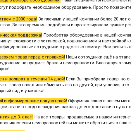
огут подобрать необходимое оборудование. Просто позвонит
таем с 2000 года!
За плечами у нашей компании более 20 лет 
нтов. За это время мы подобрали и протестировали лучшие ре
ническая поддержка!
Приобретая оборудование в нашей компан
никнут сложности с установкой, подключением и настройкой к
лифицированные сотрудники с радостью помогут Вам решить л
веряем товар перед отправкой!
Наши сотрудники ещё на этапе
рудование на предмет брака и неисправности. Благодаря этом
аров!
н и возврат в течении 14 дней!
Если Вы приобрели товар, но о
ять товар назад или обменять его на другой, при условии, что
рный вид и упаковка!
il информирование покупателей!
Оформляя заказ в нашем мага
ом этапе от подтверждения заказа до его доставки в пункт н
нтия до 3-х лет!
На все товары, продаваемые в нашем интернет 
возникновении неисправностей вы можете обратиться в наш с