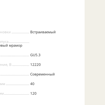
ановки
Встраиваемый
рпуса
евый мрамор
GU5.3
ние, В
12220
Современный
 мм
40
мм
120