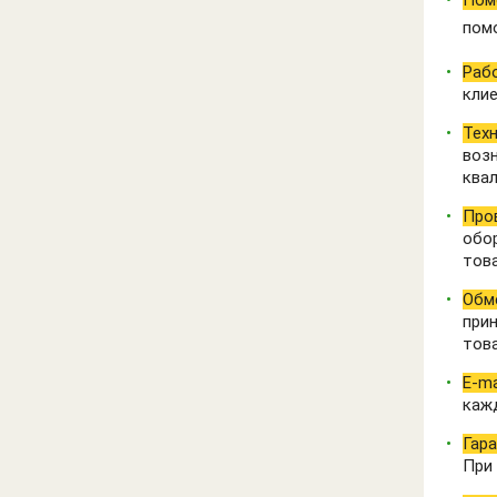
пом
Рабо
клие
Тех
воз
ква
Про
обо
тов
Обме
прин
това
E-ma
кажд
Гара
При 