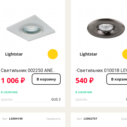
Lightstar
Lightstar
Светильник 002250 ANELLO QUAD OP MR16 ХРОМ/МАТОВЫЙ LightStar
1 006 ₽
540 ₽
В корзину
В корзи
в наличии
в наличии
Цоколь
GU5.3
Цоколь
Арт
LS004149
Сравнить
Арт
LS002757
Сра