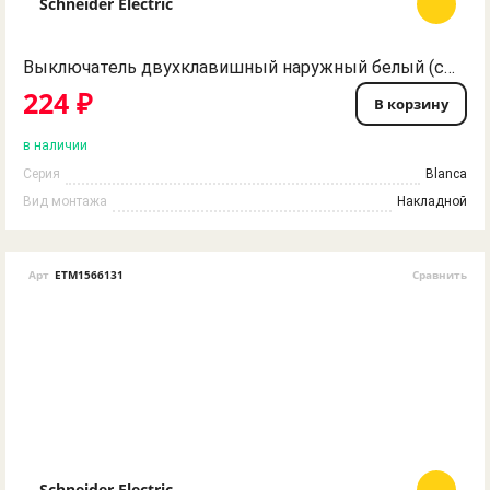
Schneider Electric
Выключатель двухклавишный наружный белый (сх.5), 10А, 250В, BLNVA105001 BLANCA Schneider Electric
224 ₽
В корзину
в наличии
Серия
Blanca
Вид монтажа
Накладной
Арт
ETM1566131
Сравнить
Schneider Electric