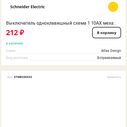
Schneider Electric
Выключатель одноклавишный схема 1 10AX механизм белый ATN000111 ATLASDESIGN Schneider Electric
212 ₽
В корзину
в наличии
Серия
Atlas Design
Вид монтажа
Встраиваемый
Арт
ETM8330433
Сравнить