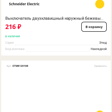
Schneider Electric
Выключатель двухклавишный наружный бежевый сх. 5 ЭТЮД Schneider Electric
216 ₽
В корзину
в наличии
Серия
Этюд
Вид монтажа
Накладной
Арт
ETM8120188
Сравнить