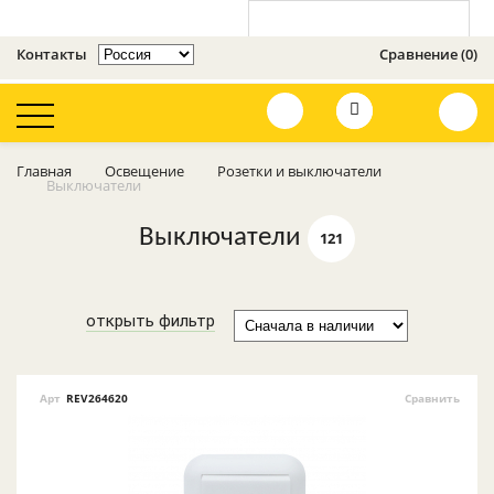
Контакты
Сравнение (0)
Оценить сайт
Главная
Освещение
Розетки и выключатели
Выключатели
Освещение
Выключатели
121
Усилители 3G, 4G,
GSM
Телевизионное
открыть фильтр
оборудование
Кронштейны
Арт
REV264620
Сравнить
Видеонаблюдение
и сигнализации
GSM