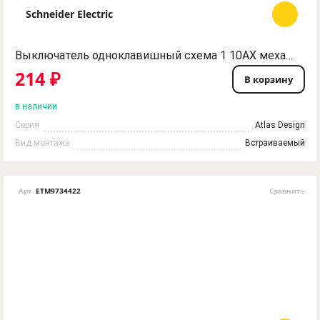
Schneider Electric
Выключатель одноклавишный схема 1 10AX механизм бежевый ATN000211 ATLASDESIGN Schneider Electric
214 ₽
В корзину
в наличии
Серия
Atlas Design
Вид монтажа
Встраиваемый
Арт
ETM9734422
Сравнить