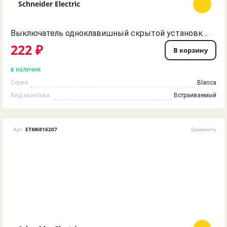
Schneider Electric
Выключатель одноклавишный скрытой установки титан BLNVS010104 BLANCA Schneider Electric
222 ₽
В корзину
в наличии
Серия
Blanca
Вид монтажа
Встраиваемый
Арт
ETM6816207
Сравнить