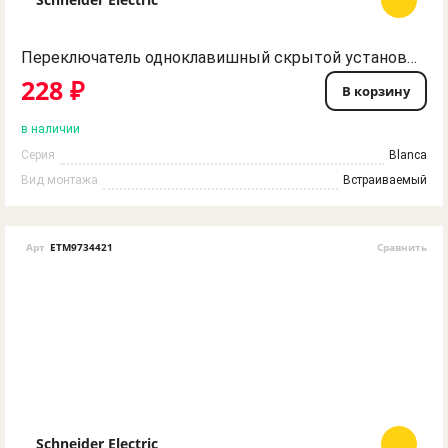
Переключатель одноклавишный скрытой установки белый (сх.6), 10А, 250В, BLANCA Schneider Electric
228 ₽
В корзину
в наличии
Серия
Blanca
Вид монтажа
Встраиваемый
Арт
ETM9734421
Сравнить
Schneider Electric