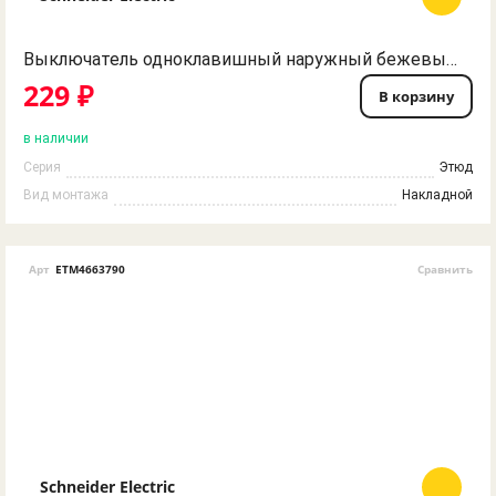
Выключатель одноклавишный наружный бежевый сх. 1 ЭТЮД Schneider Electric
229 ₽
В корзину
в наличии
Серия
Этюд
Вид монтажа
Накладной
Арт
ETM4663790
Сравнить
Schneider Electric