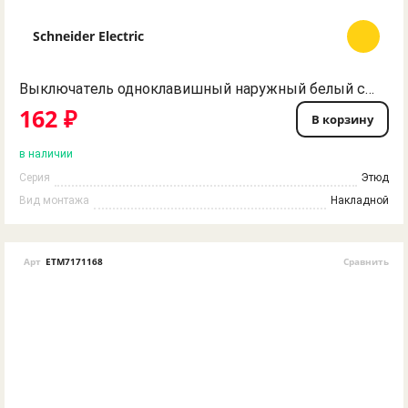
Schneider Electric
Выключатель одноклавишный наружный белый сх. 1 ЭТЮД Schneider Electric
162 ₽
В корзину
в наличии
Серия
Этюд
Вид монтажа
Накладной
Арт
ETM7171168
Сравнить