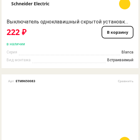
Schneider Electric
Выключатель одноклавишный скрытой установки антрацит BLNVS010106 BLANCA Schneider Electric
222 ₽
В корзину
в наличии
Серия
Blanca
Вид монтажа
Встраиваемый
Арт
ETM9650083
Сравнить