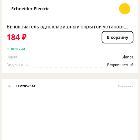
Schneider Electric
Выключатель одноклавишный скрытой установки белый BLNVS010101 BLANCA Schneider Electric
184 ₽
В корзину
в наличии
Серия
Blanca
Вид монтажа
Встраиваемый
Арт
ETM2857614
Сравнить