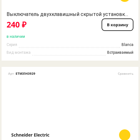
Выключатель двухклавишный скрытой установки белый BLNVS010501 BLANCA Schneider Electric
240 ₽
В корзину
в наличии
Серия
Blanca
Вид монтажа
Встраиваемый
Арт
ETM3543929
Сравнить
Schneider Electric