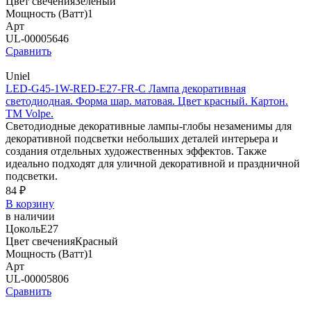
Цвет свечения
Зеленый
Мощность (Ватт)
1
Арт
UL-00005646
Сравнить
Uniel
LED-G45-1W-RED-E27-FR-С Лампа декоративная
светодиодная. Форма шар. матовая. Цвет красный. Картон.
ТМ Volpe.
Светодиодные декоративные лампы-глобы незаменимы для
декоративной подсветки небольших деталей интерьера и
создания отдельных художественных эффектов. Также
идеально подходят для уличной декоративной и праздничной
подсветки.
84 ₽
В корзину
в наличии
Цоколь
E27
Цвет свечения
Красный
Мощность (Ватт)
1
Арт
UL-00005806
Сравнить