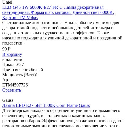
Uniel
LED-G45-1W-6000K-E27-FR-С Лампа декоративная
светодиодная. Форма шар. матовая. Дневной свет 6000K.
Картон. ТМ Volpe.
Светодиодные декоративные лампы-глобы незаменимы для
декоративной подсветки небольших деталей интерьера и
создания отдельных художественных эффектов. Также
идеально подходят для уличной декоративной и праздничной
подсветки.
90 ₽
В корзину
в наличии
Цоколь
E27
Цвет свечения
Белый
Мощность (Ватт)
1
Арт
ETM4597726
Сравнить
Gauss
Лампа LED E27 5Вт 1500К Corn Flame Gauss
Дизайнерская находка в оформлении уличного и домашнего
освещения, студий, выставочных и каминных залов,
ресторанов и баров. Эффект настоящего живого огня создают
неповторимые эмоции и непередаваемое ощущение уюта и