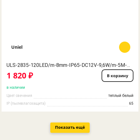
Uniel
ULS-2835-120LED/m-8mm-IP65-DC12V-9,6W/m-5M-W Гибкая светодиодная герметичная лента на самоклеящейся основе. Катушка 5 м. в герметичной упаковке. Белый свет. ТМ Uniel.
1 820 ₽
В корзину
в наличии
Цвет свечения
теплый белый
IP (пылевлагозащита)
65
Показать ещё