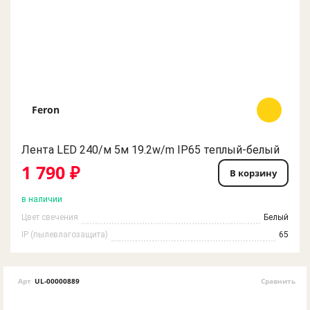
Feron
Лента LED 240/м 5м 19.2w/m IP65 теплый-белый
1 790 ₽
В корзину
в наличии
Цвет свечения
Белый
IP (пылевлагозащита)
65
Арт
UL-00000889
Сравнить