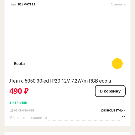
Арт
P2LM07ESB
Сравнить
Ecola
Лента 5050 30led IP20 12V 7,2W/m RGB ecola
490 ₽
В корзину
в наличии
Цвет свечения
разноцветный
IP (пылевлагозащита)
20