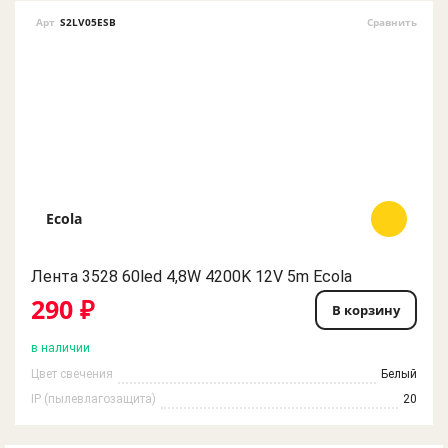
Арт
S2LV05ESB
Сравнить
Ecola
Лента 3528 60led 4,8W 4200K 12V 5m Ecola
290 ₽
В корзину
в наличии
Цвет свечения
Белый
IP (пылевлагозащита)
20