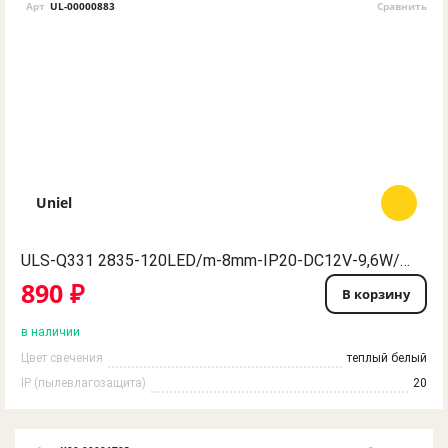
Арт
UL-00000883
Сравнить
Uniel
ULS-Q331 2835-120LED/m-8mm-IP20-DC12V-9,6W/m-5M-WW Гибкая светодиодная лента на самоклеящейся основе. Катушка 5 м. в герметичной упаковке. Теплый белый свет. ТМ Volpe.
890 ₽
В корзину
в наличии
Цвет свечения
теплый белый
IP (пылевлагозащита)
20