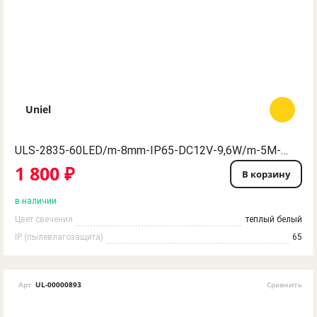
Uniel
ULS-2835-60LED/m-8mm-IP65-DC12V-9,6W/m-5M-WW Гибкая светодиодная герметичная лента на самоклеящейся основе. Катушка 5 м. в герметичной упаковке. Теплый белый свет. ТМ Uniel.
1 800 ₽
В корзину
в наличии
Цвет свечения
теплый белый
IP (пылевлагозащита)
65
Арт
UL-00000893
Сравнить