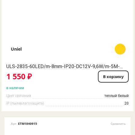
Uniel
ULS-2835-60LED/m-8mm-IP20-DC12V-9,6W/m-5M-WW Гибкая светодиодная лента UNIEL на самоклеящейся основе. Упаковка - катушка 5 м. в герметичной упаковке. IP20. Угол излучения 120. Теплый белый.
1 550 ₽
В корзину
в наличии
Цвет свечения
теплый белый
IP (пылевлагозащита)
20
Арт
ETM1840915
Сравнить