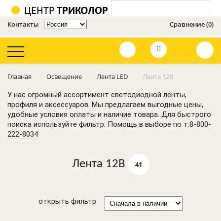
Контакты
Сравнение (0)
Оценить сайт
Главная
Освещение
Лента LED
Лента 12В
Освещение
У нас огромный ассортимент светодиодной ленты,
профиля и аксессуаров. Мы предлагаем выгодные цены,
Усилители 3G, 4G,
удобные условия оплаты и наличие товара. Для быстрого
GSM
поиска используйте фильтр. Помощь в выборе по т.
8-800-
222-8034
Телевизионное
оборудование
Лента 12В
41
Кронштейны
Видеонаблюдение
открыть фильтр
и сигнализации
GSM