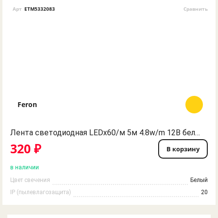
Арт
ETM5332083
Сравнить
Feron
Лента светодиодная LEDx60/м 5м 4.8w/m 12В белый
320 ₽
В корзину
в наличии
Цвет свечения
Белый
IP (пылевлагозащита)
20