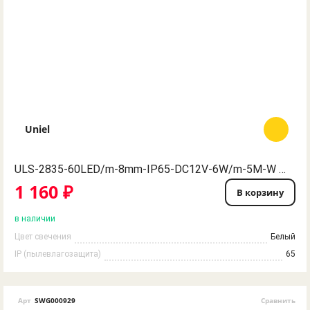
Uniel
ULS-2835-60LED/m-8mm-IP65-DC12V-6W/m-5M-W Гибкая светодиодная герметичная лента на самоклеящейся основе. Катушка 5 м. в герметичной упаковке. Белый свет. ТМ Uniel.
1 160 ₽
В корзину
в наличии
Цвет свечения
Белый
IP (пылевлагозащита)
65
Арт
SWG000929
Сравнить