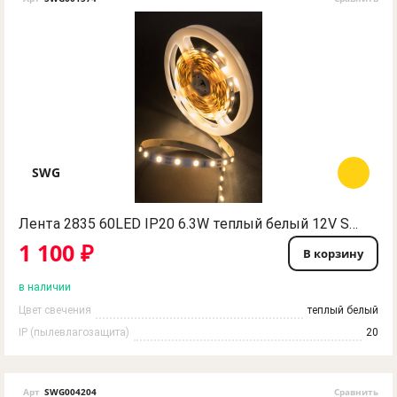
SWG
Лента 2835 60LED IP20 6.3W теплый белый 12V SWG
1 100 ₽
В корзину
в наличии
Цвет свечения
теплый белый
IP (пылевлагозащита)
20
Арт
SWG004204
Сравнить