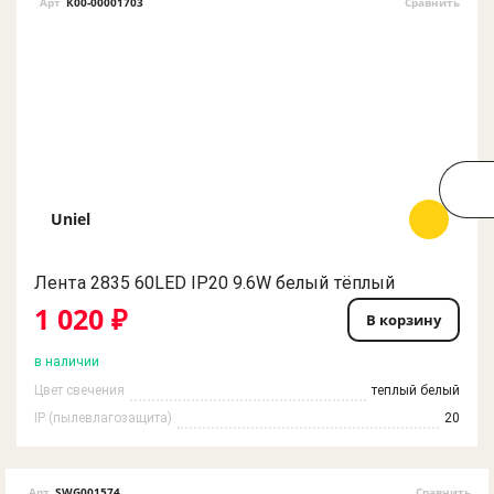
Арт
К00-00001703
Сравнить
Uniel
Лента 2835 60LED IP20 9.6W белый тёплый
1 020 ₽
В корзину
в наличии
Цвет свечения
теплый белый
IP (пылевлагозащита)
20
Арт
SWG001574
Сравнить