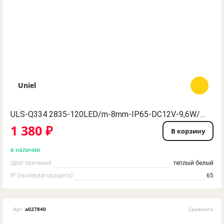
Uniel
ULS-Q334 2835-120LED/m-8mm-IP65-DC12V-9,6W/m-5M-WW Гибкая светодиодная герметичная лента на самоклеящейся основе. Катушка 5 м. в герметичной упаковке. Теплый белый свет. ТМ Volpe
1 380 ₽
В корзину
в наличии
Цвет свечения
теплый белый
IP (пылевлагозащита)
65
Арт
a027840
Сравнить