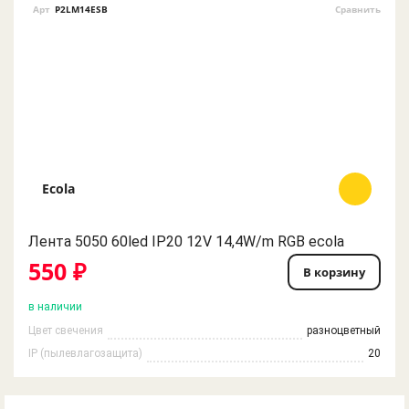
Арт
P2LM14ESB
Сравнить
Ecola
Лента 5050 60led IP20 12V 14,4W/m RGB ecola
550 ₽
В корзину
в наличии
Цвет свечения
разноцветный
IP (пылевлагозащита)
20