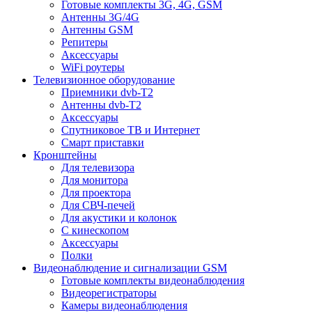
Готовые комплекты 3G, 4G, GSM
Антенны 3G/4G
Антенны GSM
Репитеры
Аксессуары
WiFi роутеры
Телевизионное оборудование
Приемники dvb-T2
Антенны dvb-T2
Аксессуары
Спутниковое ТВ и Интернет
Смарт приставки
Кронштейны
Для телевизора
Для монитора
Для проектора
Для СВЧ-печей
Для акустики и колонок
С кинескопом
Аксессуары
Полки
Видеонаблюдение и сигнализации GSM
Готовые комплекты видеонаблюдения
Видеорегистраторы
Камеры видеонаблюдения