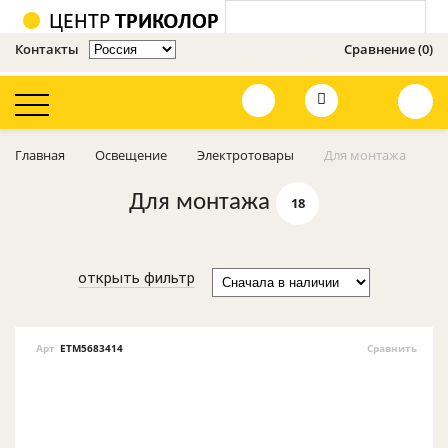
Контакты
Сравнение (0)
Оценить сайт
Главная
Освещение
Электротовары
Для монтажа
Освещение
Для монтажа
18
Усилители 3G, 4G,
GSM
открыть фильтр
Телевизионное
оборудование
Кронштейны
Арт
ETM5683414
Сравнить
Видеонаблюдение
и сигнализации
GSM