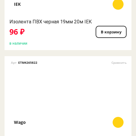
IEK
Изолента ПВХ черная 19мм 20м IEK
96 ₽
В корзину
в наличии
Арт
ETM4265822
Сравнить
Wago