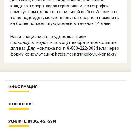
доставки, а каталог с подробным описанием
каждого товара, характеристики и фотографии
помогут вам сделать правильный выбор. А если что-
то не подойдет, можно вернуть товар или поменять
на более подходящую модель в течение 14 дней.
Наши специалисты с удовольствием
проконсультируют и помогут выбрать подходящие
для вас Для монтажа по т.
8-800-222-8034
или через
форму консультации:
https://centrtrikolor.ru/kontakty
ИНФОРМАЦИЯ
Контакты
ОСВЕЩЕНИЕ
О компании
Оплата и доставка
Интерьерное освещение
Под заказ? Условия КЛАСС!
УСИЛИТЕЛИ 3G, 4G, GSM
Лампы
Оценить сайт
Лента LED