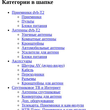
Категории в шапке
Приемники dvb-T2
Приемники
Пульты
Блоки питания
Антенны dvb-T2
Уличные антенны
Комнатные антенны
Кронштейны
Автомобильные антенны
Усилители для антенн
Блоки питания
Аксессуары
Шнуры AV (аудио-видео)
Кабель
Переходники
Разъемы
Кронштейны для антенн
Спутниковое ТВ и Интернет
Антенны спутниковые
Конверторы для антенн
Доп. оборудование
Телекарта. Приемники и кам-модули
НТВ Плюс. Приемники и кам-модули