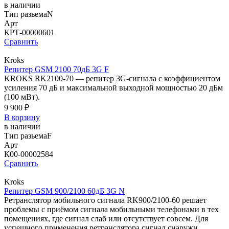
в наличии
Тип разьема
N
Арт
КРТ-00000601
Сравнить
Kroks
Репитер GSM 2100 70дБ 3G F
KROKS RK2100-70 — репитер 3G-сигнала с коэффициентом
усиления 70 дБ и максимальной выходной мощностью 20 дБм
(100 мВт).
9 900 ₽
В корзину
в наличии
Тип разьема
F
Арт
К00-00002584
Сравнить
Kroks
Репитер GSM 900/2100 60дБ 3G N
Ретранслятор мобильного сигнала RK900/2100-60 решает
проблемы с приёмом сигнала мобильными телефонами в тех
помещениях, где сигнал слаб или отсутствует совсем. Для
успешного применения ретранслятора сигнал снаружи