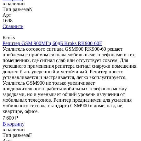
в наличии
Тип разьема
N
Арт
1698
Сравнить
Kroks
Репитер GSM 900МГц 60дБ Kroks RK900-60F
Усилитель сотового сигнала GSM900 RK900-60 решает
проблемы с приёмом сигнала мобильными телефонами в тех
помещениях, где сигнал слаб или отсутствует совсем. Для
успешного применения репитера сигнал снаружи помещения
должен быть уверенный и устойчивый. Репитер просто
устанавливается и настраивается, легко эксплуатируется.
Усилитель GSM900 не только увеличивает
продолжительность работы мобильных телефонов между
зарядками, но и уменьшает общий уровень излучения от
мобильных телефонов. Репитер предназначен для усиления
мобильного сигнала стандарта GSM900 в доме, на даче,
квартире, офисе.
7 600 ₽
В корзину
в наличии
Тип разьема
F
Арт