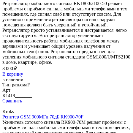
Ретранслятор мобильного сигнала RK1800/2100-50 решает
проблемы с приёмом сигнала мобильными телефонами в тех
помещениях, где сигнал слаб или отсутствует совсем. Для
успешного применения ретранслятора сигнал снаружи
помещения должен быть уверенный и устойчивый.
Ретранслятор просто устанавливается и настраивается, легко
эксплуатируется. Этот ретранслятор увеличивает
продолжительность работы мобильных телефонов между
зарядками и уменьшает общий уровень излучения от
мобильных телефонов. Ретранслятор предназначен для
усиления мобильного сигнала стандарта GSM1800/UMTS2100
в доме, квартире, офисе.
8 000 ₽
В корзину
в наличии
Тип разьема
F
Арт
К1419_______
Сравнить
Kroks
Репитер GSM 900МГц 70дБ RK900-70F
Усилитель сотового сигнала RK900-70M решает проблемы с
приёмом сигнала мобильными телефонами в тех помещениях,
где сигнал слаб или отсутствует совсем. Для успешного