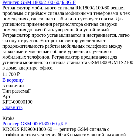
Репитер GSM 1800/2100 60дБ 3G F
Ретранслятор мобильного сигнала RK1800/2100-60 решает
проблемы с приёмом сигнала мобильными телефонами в тех
помещениях, где сигнал слаб или отсутствует совсем. Для
успешного применения ретранслятора сигнал снаружи
помещения должен быть уверенный и устойчивый.
Ретранслятор просто устанавливается и настраивается, легко
эксплуатируется. Этот ретранслятор увеличивает
продолжительность работы мобильных телефонов между
зарядками и уменьшает общий уровень излучения от
мобильных телефонов. Ретранслятор предназначен для
усиления мобильного сигнала стандарта GSM1800/UMTS2100
в доме, квартире, офисе.
11 700 ₽
В корзину
в наличии
Тип разьема
F
Арт
КРТ-00000190
Сравнить
Kroks
Репитер GSM 900/1800 60 дБ F
KROKS RK900/1800-60 — репитер GSM-сигнала с
коэффициентом усиления 60 дБ и максимальной выходной