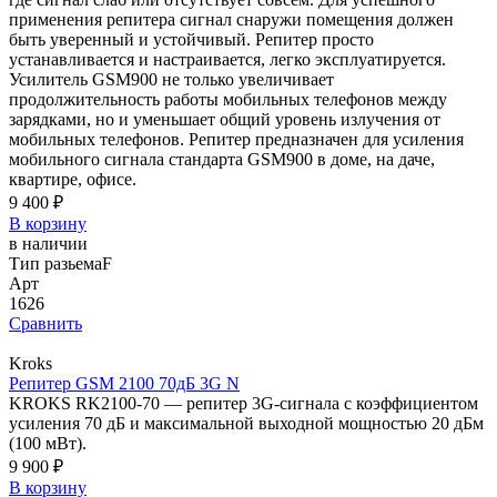
применения репитера сигнал снаружи помещения должен
быть уверенный и устойчивый. Репитер просто
устанавливается и настраивается, легко эксплуатируется.
Усилитель GSM900 не только увеличивает
продолжительность работы мобильных телефонов между
зарядками, но и уменьшает общий уровень излучения от
мобильных телефонов. Репитер предназначен для усиления
мобильного сигнала стандарта GSM900 в доме, на даче,
квартире, офисе.
9 400 ₽
В корзину
в наличии
Тип разьема
F
Арт
1626
Сравнить
Kroks
Репитер GSM 2100 70дБ 3G N
KROKS RK2100-70 — репитер 3G-сигнала с коэффициентом
усиления 70 дБ и максимальной выходной мощностью 20 дБм
(100 мВт).
9 900 ₽
В корзину