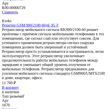
Арт
К00-00000729
Сравнить
Kroks
Репитер GSM 900/2100 60дБ 3G F
Ретранслятор мобильного сигнала RK900/2100-60 решает
проблемы с приёмом сигнала мобильными телефонами в тех
помещениях, где сигнал слаб или отсутствует совсем. Для
успешного применения ретранслятора сигнал снаружи
помещения должен быть уверенный и устойчивый.
Ретранслятор просто устанавливается и настраивается, легко
эксплуатируется. Этот ретранслятор увеличивает
продолжительность работы мобильных телефонов между
зарядками и уменьшает общий уровень излучения от
мобильных телефонов. Ретранслятор предназначен для
усиления мобильного сигнала стандарта GSM900/UMTS2100
в доме, квартире, офисе.
11 700 ₽
В корзину
в наличии
Тип разьема
F
Арт
1670