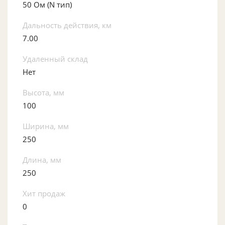
50 Ом (N тип)
Дальность действия, км
7.00
Удаленный склад
Нет
Высота, мм
100
Ширина, мм
250
Длина, мм
250
Хит продаж
0