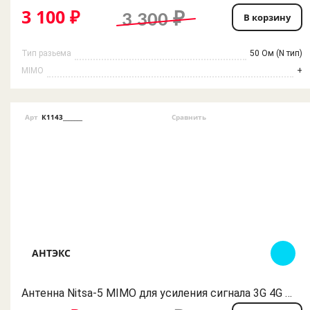
3 100 ₽
3 300 ₽
В корзину
Тип разьема
50 Ом (N тип)
MIMO
+
Арт
К1143_______
Сравнить
АНТЭКС
Антенна Nitsa-5 MIMO для усиления сигнала 3G 4G мобильного интернета