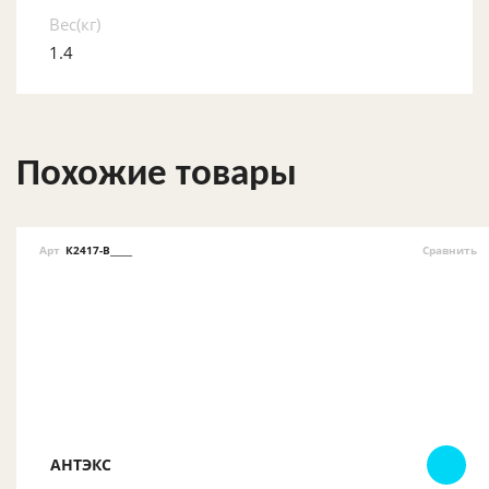
Вес(кг)
1.4
Похожие товары
Арт
К2417-В_____
Сравнить
АНТЭКС