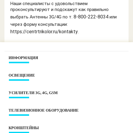
Наши специалисты с удовольствием
проконсультируют и подскажут как правильно
8-800-222-8034
выбрать Антенны 3G/4G по т.
или
через форму консультации:
https://centrtrikolor.ru/kontakty
.
ИНФОРМАЦИЯ
Контакты
ОСВЕЩЕНИЕ
О компании
Оплата и доставка
Интерьерное освещение
Под заказ? Условия КЛАСС!
УСИЛИТЕЛИ 3G, 4G, GSM
Лампы
Оценить сайт
Лента LED
Готовые комплекты 3G, 4G, GSM
Уличное освещение
ТЕЛЕВИЗИОННОЕ ОБОРУДОВАНИЕ
Антенны 3G/4G
Умный дом
Антенны GSM
Приемники dvb-T2
Декоративное освещение
Репитеры
КРОНШТЕЙНЫ
Антенны dvb-T2
Электротовары
Аксессуары