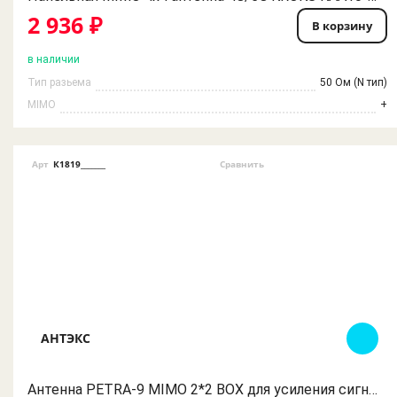
2 936 ₽
В корзину
в наличии
Тип разьема
50 Ом (N тип)
MIMO
+
Арт
К1819_______
Сравнить
АНТЭКС
Антенна PETRA-9 MIMO 2*2 BOX для усиления сигнала 3G 4G мобильного интернета