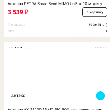
Антенна PETRA Broad Bend MIMO UniBox 10 м. для усиления сигнала 3G 4G мобильного интернета
3 539 ₽
В корзину
Тип разьема
50 Ом (N тип)
MIMO
+
Арт
К1138_______
Сравнить
АНТЭКС
Антенна AX-2520P MIMO BIG BOX для усиления сигнала 4G мобильного интернета