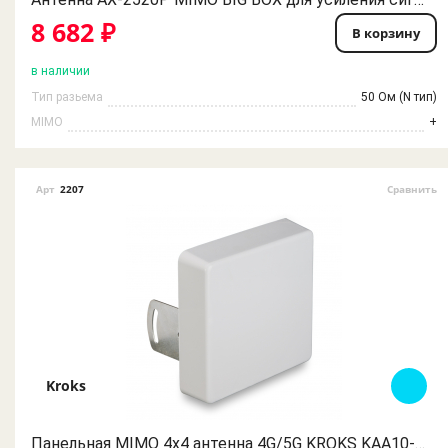
8 682 ₽
В корзину
в наличии
Тип разьема
50 Ом (N тип)
MIMO
+
Арт
2207
Сравнить
Kroks
Панельная MIMO 4x4 антенна 4G/5G KROKS KAA10-1700/4200 (4*N разъемы)