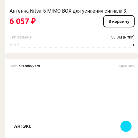
Антенна Nitsa-5 MIMO BOX для усиления сигнала 3G 4G мобильного интернета
6 057 ₽
В корзину
Тип разьема
50 Ом (N тип)
MIMO
+
Арт
КРТ-00000770
Сравнить
АНТЭКС