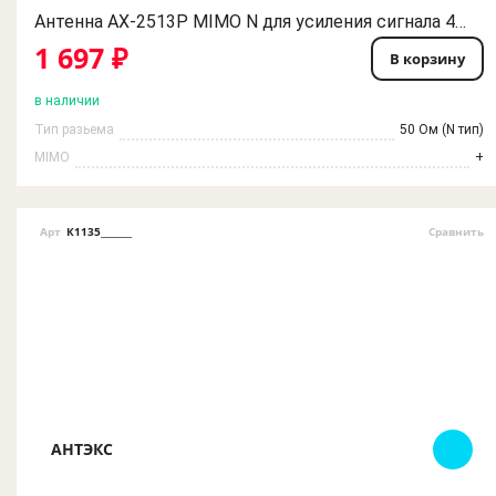
Антенна AX-2513P MIMO N для усиления сигнала 4G мобильного интернета
1 697 ₽
В корзину
в наличии
Тип разьема
50 Ом (N тип)
MIMO
+
Арт
К1135_______
Сравнить
АНТЭКС